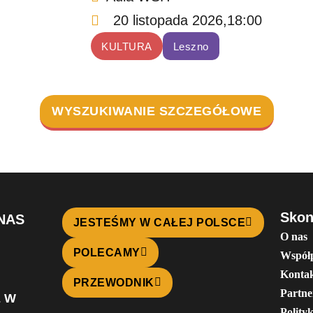
20 listopada 2026,
18:00
KULTURA
Leszno
WYSZUKIWANIE SZCZEGÓŁOWE
Skon
NAS
JESTEŚMY W CAŁEJ POLSCE
O nas
POLECAMY
Współ
Konta
PRZEWODNIK
Partne
Ę W
Polity