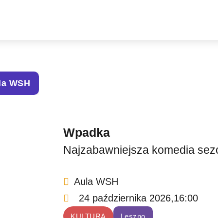
la WSH
Wpadka
Najzabawniejsza komedia sez
Aula WSH
24 października 2026,
16:00
KULTURA
Leszno