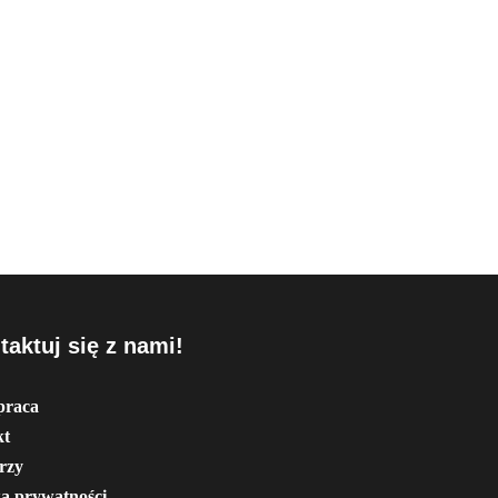
taktuj się z nami!
praca
kt
rzy
ka prywatności