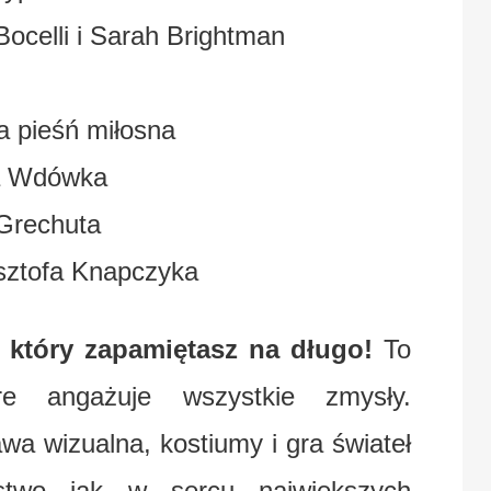
ocelli i Sarah Brightman
ka pieśń miłosna
ła Wdówka
 Grechuta
ysztofa Knapczyka
l, który zapamiętasz na długo!
To
re angażuje wszystkie zmysły.
wa wizualna, kostiumy i gra świateł
stwo jak w sercu największych