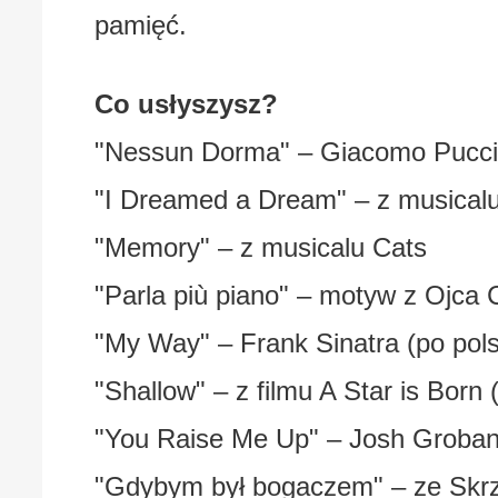
pamięć.
Co usłyszysz?
"Nessun Dorma" – Giacomo Pucci
"I Dreamed a Dream" – z musicalu
"Memory" – z musicalu Cats
"Parla più piano" – motyw z Ojca
"My Way" – Frank Sinatra (po pol
"Shallow" – z filmu A Star is Born 
"You Raise Me Up" – Josh Groban
"Gdybym był bogaczem" – ze Skr