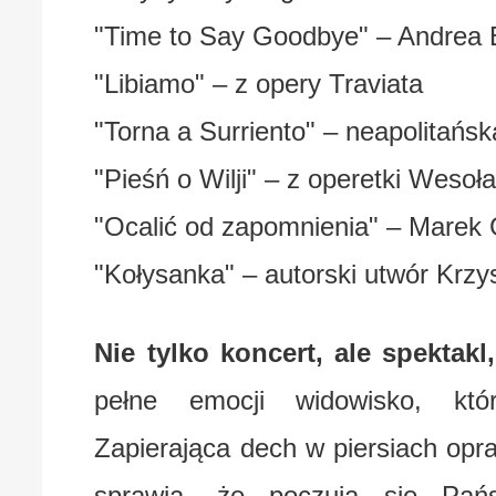
"Time to Say Goodbye" – Andrea B
"Libiamo" – z opery Traviata
"Torna a Surriento" – neapolitańs
"Pieśń o Wilji" – z operetki Weso
"Ocalić od zapomnienia" – Marek
"Kołysanka" – autorski utwór Krz
Nie tylko koncert, ale spektak
pełne emocji widowisko, któ
Zapierająca dech w piersiach opra
sprawią, że poczują się Pań