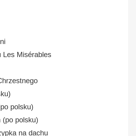
ni
 Les Misérables
 Chrzestnego
sku)
(po polsku)
 (po polsku)
zypka na dachu