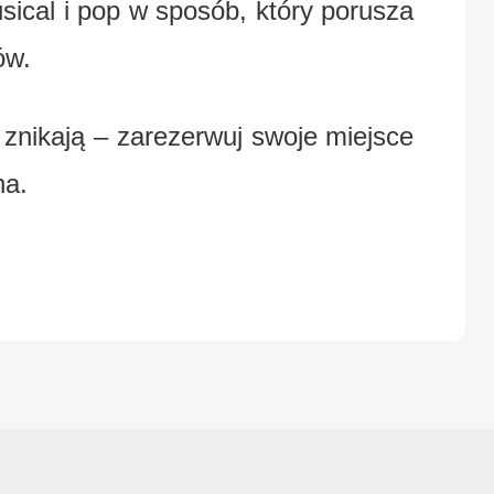
usical i pop w sposób, który porusza
ów.
 znikają – zarezerwuj swoje miejsce
na.