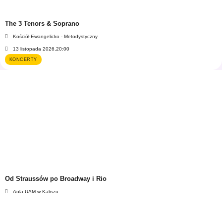
The 3 Tenors & Soprano
Kościół Ewangelicko - Metodystyczny
13 listopada 2026,
20:00
KONCERTY
Od Straussów po Broadway i Rio
Aula UAM w Kaliszu
30 stycznia 2027,
18:00
KONCERTY