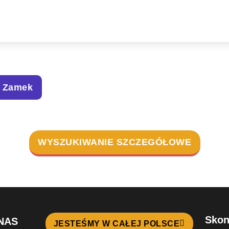
 Zamek
WYSZUKIWANIE SZCZEGÓŁOWE
Skon
NAS
JESTEŚMY W CAŁEJ POLSCE